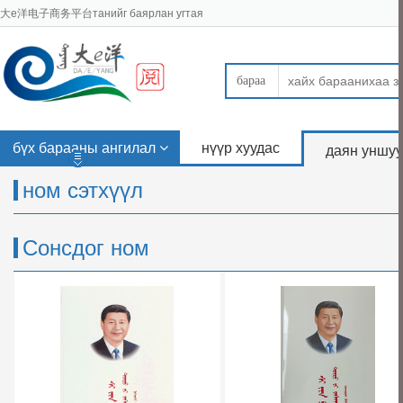
大e洋电子商务平台танийг баярлан угтая
бараа
бүх барааны ангилал
нүүр хуудас
даян уншуу
ном сэтхүүл
Сонсдог ном