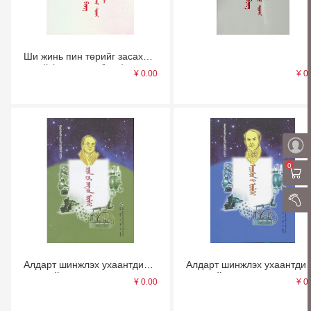
Ши жинь пин төрийг засах
тухай (нэгдүгээр бодь)
¥ 0.00
¥ 0
(сонсдог ном)
0
нэ
саг
миний
Алдарт шинжлэх ухаантдий
Алдарт шинжлэх ухаантди
үлгөрийн цуврал —— чаан
үлгөрийн цуврал ——
¥ 0.00
¥ 0
вви цангийн үлгөр (сонсдог
Эдисоны үлгөр (сонсдог
ном) (монгол)
ном) (монгол)